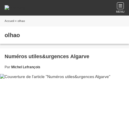
MENU
Accueil
» olhao
olhao
Numéros utiles&urgences Algarve
Par
Michel Lefrançois