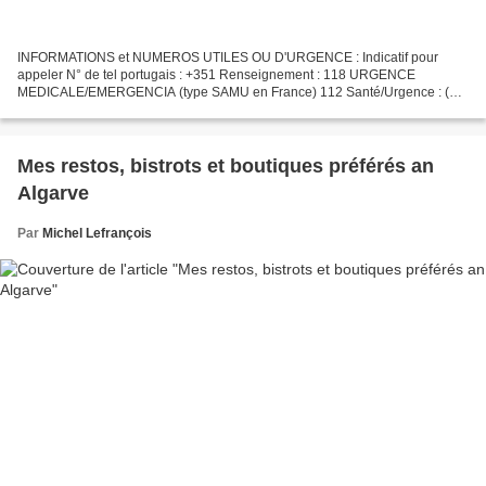
INFORMATIONS et NUMEROS UTILES OU D'URGENCE : Indicatif pour
appeler N° de tel portugais : +351 Renseignement : 118 URGENCE
MEDICALE/EMERGENCIA (type SAMU en France) 112 Santé/Urgence : (1er
contact téléphonique) 808 24 24 24 POMPIERS/BOMBEIROS (Olhao)...
Mes restos, bistrots et boutiques préférés an
Algarve
Par
Michel Lefrançois