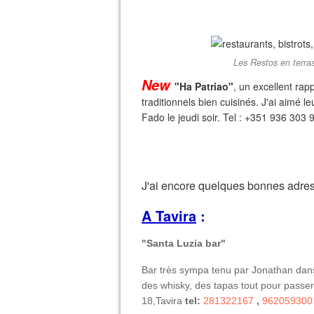
Les Restos en terra
New
"Ha Patriao"
, un excellent rap
traditionnels bien cuisinés. J'ai aimé
Fado le jeudi soir. Tel : +351 936 303 
J'ai encore quelques bonnes adress
A Tavira
:
"Santa Luzia bar"
Bar très sympa tenu par Jonathan dans
des whisky, des tapas tout pour pass
18
,
Tavira
tel:
281322167
,
962059300