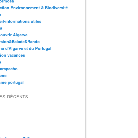
Formosa
ction Environnement & Biodiversité
o
il-informations utiles
ta
ouvrir Algarve
rsion&Balade&Rando
ne d'Algarve et du Portugal
ion vacances
a
arapacho
isme
sme portugal
LES RÉCENTS