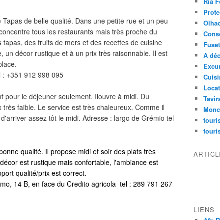
Ria 
Prote
de Tapas de belle qualité. Dans une petite rue et un peu
Olha
 concentre tous les restaurants mais très proche du
Conse
 tapas, des fruits de mers et des recettes de cuisine
Fuse
un décor rustique et à un prix très raisonnable. Il est
A déc
place.
Excu
l : +351 912 998 095
Cuisi
Locat
t pour le déjeuner seulement. Ilouvre à midi. Du
Tavir
x très faible. Le service est très chaleureux. Comme il
Monc
d'arriver assez tôt le midi. Adresse : largo de Grémio tel
tour
touri
bonne qualité. Il propose midi et soir des plats très
ARTIC
 décor est rustique mais confortable, l'ambiance est
port qualité/prix est correct.
mo, 14 B, en face du Credito agricola tel : 289 791 267
LIENS