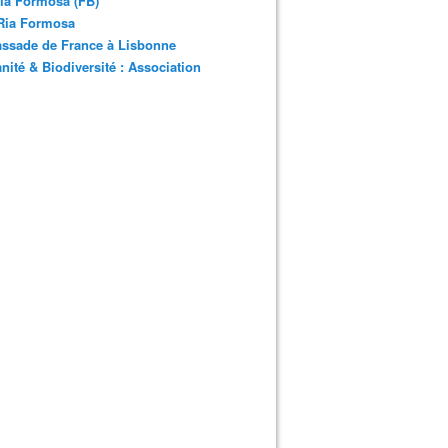
ia Formosa (FB)
Ria Formosa
ssade de France à Lisbonne
ité & Biodiversité : Association