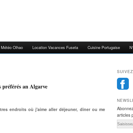
Météo Olhao
Location Vacances Fuseta
Cuisine Portugaise
N
SUIVEZ
s préférés an Algarve
NEWSL
Abonnez
tres endroits où j'aime aller déjeuner, diner ou me
articles 
Email