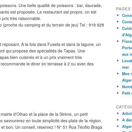
e poissons. Une belle qualité de poissons : bar, daurade,
PAGES
préparés est proposée. Le restaurant est propre, on est
Conse
e prix très raisonnable.
Conta
 (proche du camping et du terrain de jeu) Tel : 918 928
Cuisi
d'Alg
Fisca
t reposant. A la fois dans Fuseta et dans la lagune, un
Portu
ré qui propose des spécialités de Tapas. Une
aux r
pas bien cuisinés et à un prix vraiment très
Locat
e recommande le diner en terrasse à 2 ou avec des
mer
Mes r
Algar
Numé
Petit
CATÉG
Artic
 mairie d'Olhao et la place de la Sirène, un petit
A déc
s savourerez en toute simplicité des plats de la région.
Algar
r et bon. Un conseil, réservez ! N° 51 Rua Téofilo Braga