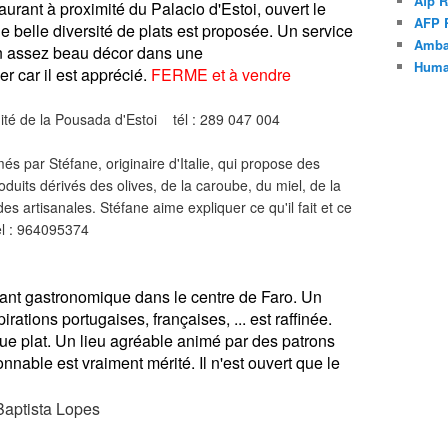
Afp R
taurant à proximité du Palacio d'Estoi, ouvert le
AFP 
ne belle diversité de plats est proposée. Un service
Amba
un assez beau décor dans une
Human
er car il est apprécié.
FERME et à vendre
ité de la Pousada d'Estoi tél : 289 047 004
més par Stéfane, originaire d'Italie, qui propose des
duits dérivés des olives, de la caroube, du miel, de la
 artisanales. Stéfane aime expliquer ce qu'il fait et ce
tel : 964095374
rant gastronomique dans le centre de Faro. Un
irations portugaises, françaises, ... est raffinée.
ue plat. Un lieu agréable animé par des patrons
sonnable est vraiment mérité. Il n'est ouvert que le
Baptista Lopes