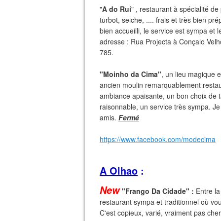
"
A do Rui
" , restaurant à spécialité d
turbot, seiche, .... frais et très bien 
bien accueilli, le service est sympa et l
adresse : Rua Projecta à Conçalo Velho
785.
"Moinho da Cima"
, un lieu magique e
ancien moulin remarquablement restau
ambiance apaisante, un bon choix de ta
raisonnable, un service très sympa. J
amis.
Fermé
https://www.facebook.com/modecima
A Olhao
:
New
"Frango Da Cidade" :
Entre la
restaurant sympa et traditionnel où vou
C'est copieux, varié, vraiment pas che