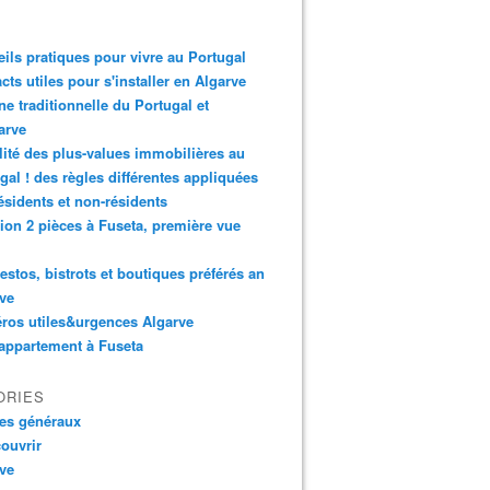
ils pratiques pour vivre au Portugal
cts utiles pour s'installer en Algarve
ne traditionnelle du Portugal et
arve
lité des plus-values immobilières au
gal ! des règles différentes appliquées
ésidents et non-résidents
ion 2 pièces à Fuseta, première vue
estos, bistrots et boutiques préférés an
ve
ros utiles&urgences Algarve
 appartement à Fuseta
ORIES
les généraux
ouvrir
ve