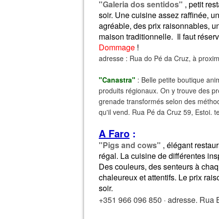
"Galeria dos sentidos"
, petit res
soir. Une cuisine assez raffinée, u
agréable, des prix raisonnables, 
maison traditionnelle. Il faut réserv
Dommage
!
adresse : Rua do Pé da Cruz, à proxim
"Canastra"
: Belle petite boutique ani
produits régionaux. On y trouve des pro
grenade transformés selon des méthodes
qu'il vend. Rua Pé da Cruz 59, Estoi. 
A Faro
:
"Pigs and cows"
, élégant restau
régal. La cuisine de différentes insp
Des couleurs, des senteurs à chaq
chaleureux et attentifs. Le prix rai
soir.
+351 966 096 850 · adresse. Rua 