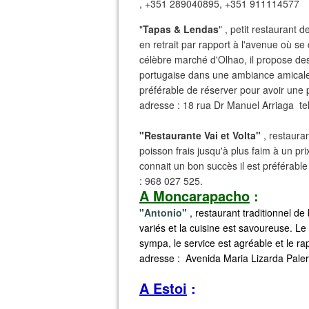
, +351 289040895, +351 911114577
"
Tapas & Lendas
" , petit restaurant 
en retrait par rapport à l'avenue où se
célèbre marché d'Olhao, il propose des
portugaise dans une ambiance amicale, 
préférable de réserver pour avoir une 
adresse : 18 rua Dr Manuel Arriaga te
"Restaurante Vai et Volta"
, restauran
poisson frais jusqu'à plus faim à un pri
connait un bon succès il est préférable 
: 968 027 525.
A Moncarapacho
:
"Antonio"
, restaurant traditionnel de 
variés et la cuisine est savoureuse. Le
sympa, le service est agréable et le rap
adresse : Avenida Maria Lizarda Paler
A Estoi
: