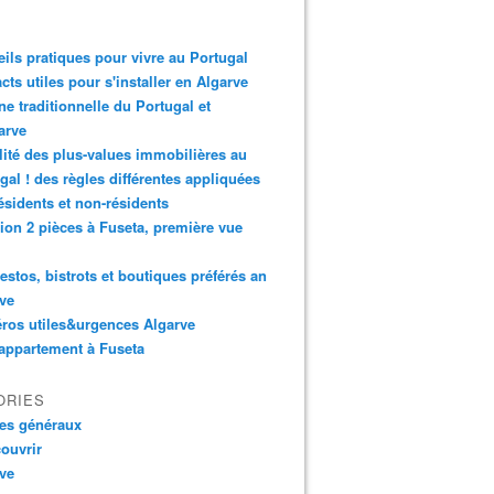
ils pratiques pour vivre au Portugal
cts utiles pour s'installer en Algarve
ne traditionnelle du Portugal et
arve
lité des plus-values immobilières au
gal ! des règles différentes appliquées
ésidents et non-résidents
ion 2 pièces à Fuseta, première vue
estos, bistrots et boutiques préférés an
ve
ros utiles&urgences Algarve
 appartement à Fuseta
ORIES
les généraux
ouvrir
ve