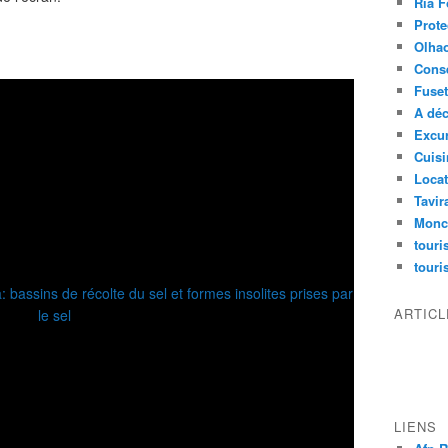
Ria 
Prote
Olha
Conse
Fuse
A déc
Excu
Cuisi
Locat
Tavir
Monc
tour
touri
ARTIC
LIENS