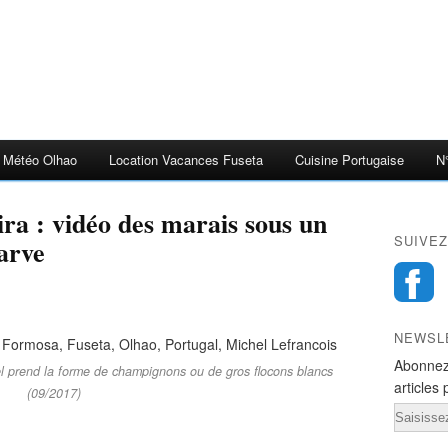
Météo Olhao
Location Vacances Fuseta
Cuisine Portugaise
N
ira : vidéo des marais sous un
SUIVEZ
arve
NEWSL
Abonnez
el prend la forme de champignons ou de gros flocons blancs
articles 
(09/2017)
Email