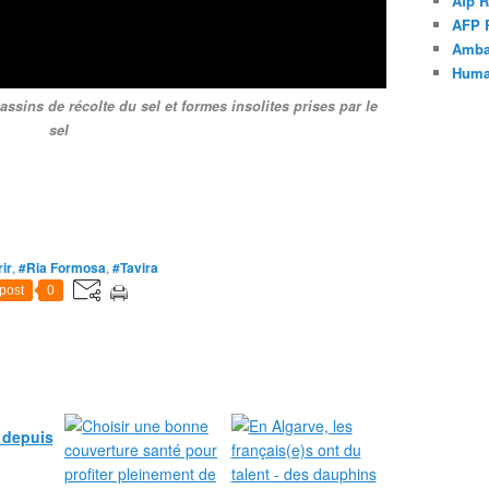
Afp R
AFP 
Amba
Human
ssins de récolte du sel et formes insolites prises par le
sel
ir
,
#Ria Formosa
,
#Tavira
post
0
é depuis