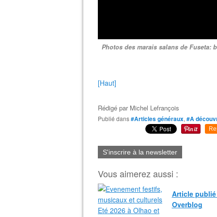
Photos des marais salans de Fuseta: ba
[Haut]
Rédigé par
Michel Lefrançois
Publié dans
#Articles généraux
,
#A découvr
Re
S'inscrire à la newsletter
Vous aimerez aussi :
Article publi
Overblog