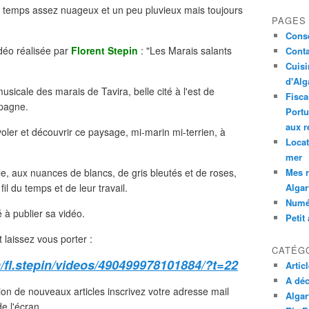
 temps assez nuageux et un peu pluvieux mais toujours
PAGES
Conse
déo réalisée par
Florent Stepin
: "Les Marais salants
Conta
Cuisi
d'Alg
usicale des marais de Tavira, belle cité à l'est de
Fisca
spagne.
Portu
aux r
oler et découvrir ce paysage, mi-marin mi-terrien, à
Locat
mer
Mes r
, aux nuances de blancs, de gris bleutés et de roses,
Algar
il du temps et de leur travail.
Numé
 à publier sa vidéo.
Petit
t laissez vous porter :
CATÉG
/fl.stepin/videos/490499978101884/?t=22
Artic
A déc
ion de nouveaux articles inscrivez votre adresse mail
Algar
e l'écran.