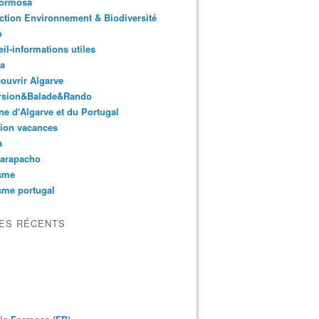
Formosa
ction Environnement & Biodiversité
o
il-informations utiles
ta
ouvrir Algarve
rsion&Balade&Rando
ne d'Algarve et du Portugal
ion vacances
a
arapacho
isme
sme portugal
LES RÉCENTS