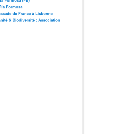
ia Formosa (FB)
Ria Formosa
ssade de France à Lisbonne
ité & Biodiversité : Association